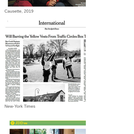
Causette, 2019
New-York Times